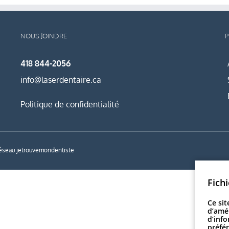
NOUS JOINDRE
P
418 844-2056
info@laserdentaire.ca
Politique de confidentialité
réseau
jetrouvemondentiste
Fich
Ce sit
d’amél
d’info
préfér