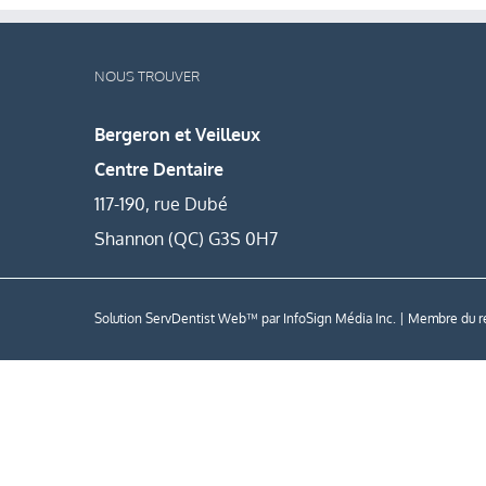
NOUS TROUVER
Bergeron et Veilleux
Centre Dentaire
117-190, rue Dubé
Shannon (QC) G3S 0H7
Solution ServDentist Web™ par
InfoSign Média Inc
. | Membre du 