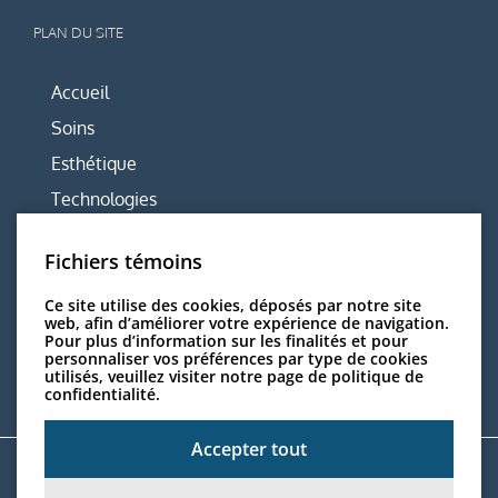
PLAN DU SITE
Accueil
Soins
Esthétique
Technologies
Équipe
Fichiers témoins
Centre
Articles utiles
Ce site utilise des cookies, déposés par notre site
web, afin d’améliorer votre expérience de navigation.
Nous joindre
Pour plus d’information sur les finalités et pour
personnaliser vos préférences par type de cookies
utilisés, veuillez visiter
notre page de politique de
confidentialité.
Accepter tout
Solution ServDentist Web™ par
InfoSign Média Inc
. | Membre du
réseau
jetrouvemondentiste