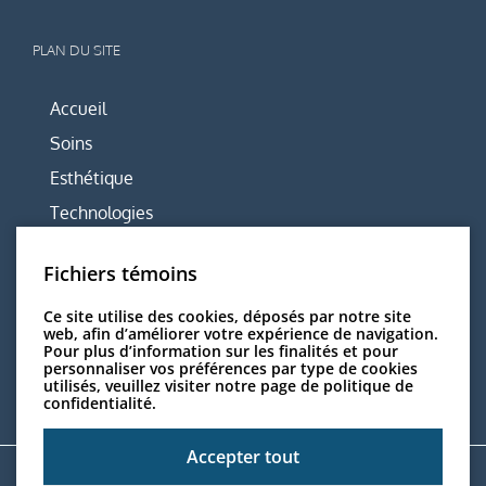
PLAN DU SITE
Accueil
Soins
Esthétique
Technologies
Équipe
Fichiers témoins
Centre
Ce site utilise des cookies, déposés par notre site
Articles utiles
web, afin d’améliorer votre expérience de navigation.
Pour plus d’information sur les finalités et pour
Nous joindre
personnaliser vos préférences par type de cookies
utilisés, veuillez visiter
notre page de politique de
confidentialité.
Accepter tout
Solution ServDentist Web™ par
InfoSign Média Inc
. | Membre du