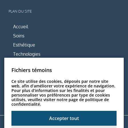
PLAN DU SITE
Accueil
Soins
Esthétique
Technologies
Équipe
Fichiers témoins
Centre
Articles utiles
Ce site utilise des cookies, déposés par notre site
web, afin d’améliorer votre expérience de navigation.
Nous joindre
Pour plus d’information sur les finalités et pour
personnaliser vos préférences par type de cookies
utilisés, veuillez visiter
notre page de politique de
confidentialité.
Accepter tout
Solution ServDentist Web™ par
InfoSign Média Inc
. | Membre du